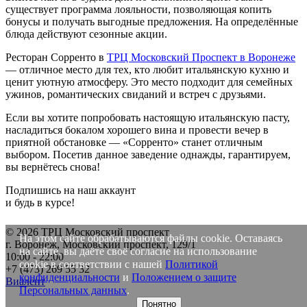
существует программа лояльности, позволяющая копить
бонусы и получать выгодные предложения. На определённые
блюда действуют сезонные акции.
Ресторан Сорренто в
ТРЦ Московский Проспект в Воронеже
— отличное место для тех, кто любит итальянскую кухню и
ценит уютную атмосферу. Это место подходит для семейных
ужинов, романтических свиданий и встреч с друзьями.
Если вы хотите попробовать настоящую итальянскую пасту,
насладиться бокалом хорошего вина и провести вечер в
приятной обстановке — «Сорренто» станет отличным
выбором. Посетив данное заведение однажды, гарантируем,
вы вернётесь снова!
Подпишись на наш аккаунт
и будь в курсе!
© 2026 ТРЦ Московский проспект
На этом сайте обрабатываются файлы cookie. Оставаясь
г. Воронеж, Московский проспект, 129/1
на сайте, вы даёте своё согласие на использование
10:00 - 22:00
cookie в соответствии с нашей
Политикой
+7 (473)
269 55 32
конфиденциальности
и
Положением о защите
Виалент
Персональных данных
.
Понятно