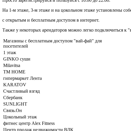
Просто зарегистрируйся и пользуйся с 10:00 до 22:00.
На 1-м этаже, 3-м этаже и на цокольном этаже установлены со
с открытым и бесплатным доступом в интернет.
Также у некоторых арендаторов можно легко подключиться к "
Магазины с бесплатным доступом "вай-фай" для
посетителей
1 этаж
GINKO суши
Milavitsa
TM HOME
гипермаркет Лента
KARATOV
Счастливый взгяд
Сбербанк
SUNLIGHT
Связь.Он
Цокольный этаж
фитнес центр Alex Fitness
Центр продаж недвижимости ВДК