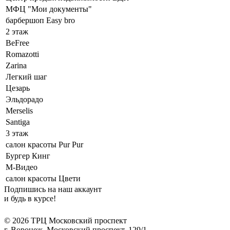
МФЦ "Мои документы"
барбершоп Easy bro
2 этаж
BeFree
Romazotti
Zarina
Легкий шаг
Цезарь
Эльдорадо
Merselis
Santiga
3 этаж
салон красоты Pur Pur
Бургер Кинг
М-Видео
салон красоты Цвети
Подпишись на наш аккаунт
и будь в курсе!
© 2026 ТРЦ Московский проспект
г. Воронеж, Московский проспект, 129/1